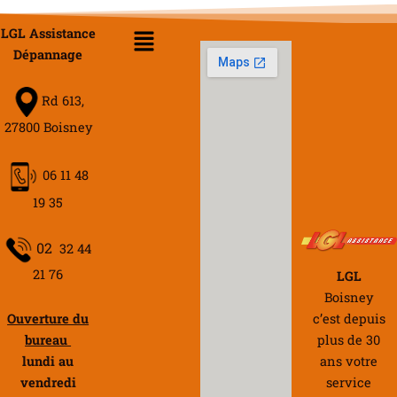
Menu
LGL Assistance
Dépannage
Rd 613,
27800 Boisney
06 11 48
19 35
02
32 44
21 76
LGL
Boisney
Ouverture du
c’est depuis
bureau
plus de 30
lundi au
ans votre
vendredi
service