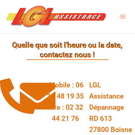
Aller
Main
au
Men
contenu
Quelle que soit l'heure ou la date,
contactez nous !
Mobile : 06
LGL
11 48 19 35
Assistance
Fixe : 02 32
Dépannage
44 21 76
RD 613
27800 Boisne